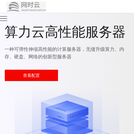
首
页
站
器
裸金属服务器
群
裸
服
金
高
内
独享CPU的高性能计算服务，计算性能与传统物理机无
别，具有安全物理隔离的特点
务
属
防
全
器
服
服
球
新
查看配置
务
务
VPS
闻
公
器
器
中
司
联
心
简
系
介
我